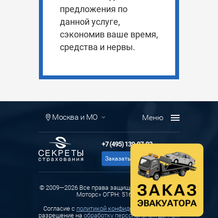
предложения по
данной услуге,
сэкономив ваше время,
средства и нервы.
Москва и МО
+7 (495) 139-97-93
Заказать звонок
© 2009—2026 Все права защищены ООО «Ланда
Моторс» ОГРН: 516774
Cогласие с
политикой конфиденциальности
и
разрешение на
обработку персональных данных