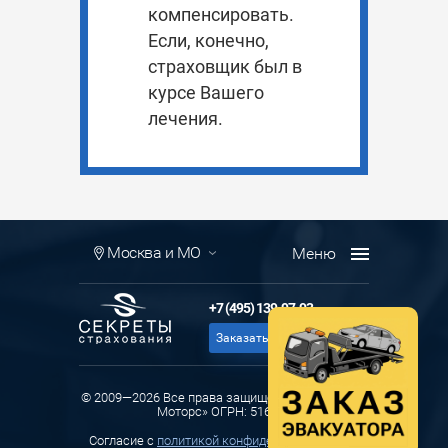
компенсировать.
Если, конечно,
страховщик был в
курсе Вашего
лечения.
Москва и МО
+7 (495) 139-97-93
Заказать звонок
© 2009—2026 Все права защищены ООО «Ланда
Моторс» ОГРН: 516774
Cогласие с
политикой конфиденциальности
и