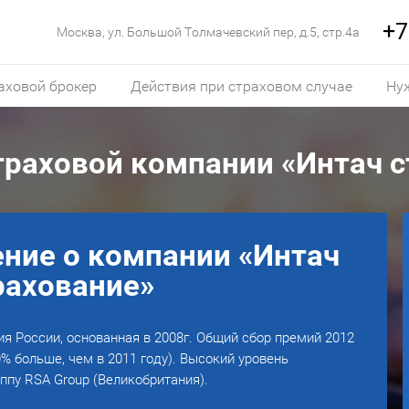
+7
Москва, ул. Большой Толмачевский пер, д.5, стр.4а
аховой брокер
Действия при страховом случае
Ну
траховой компании «Интач с
ние о компании «Интач
рахование»
я России, основанная в 2008г. Общий сбор премий 2012
0% больше, чем в 2011 году). Высокий уровень
ппу RSA Group (Великобритания).