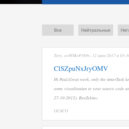
Все
Нейтральные
Нег
Tory, ooWMoP369v, 12 июн 2017 в 03:3
ClSZpuNxJryOMV
Hi Paul,Great work, only the timerTask ke
some vizoalisatiun to your source code an
27-10-2012). ByeZekitez
ОСАГО