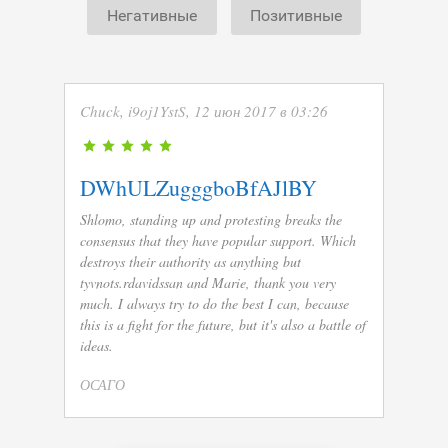
Негативные
Позитивные
Chuck, i9oj1YstS, 12 июн 2017 в 03:26
DWhULZugggboBfAJlBY
Shlomo, standing up and protesting breaks the
consensus that they have popular support. Which
destroys their authority as anything but
tyvnots.rdavidssan and Marie, thank you very
much. I always try to do the best I can, because
this is a fight for the future, but it's also a battle of
ideas.
ОСАГО