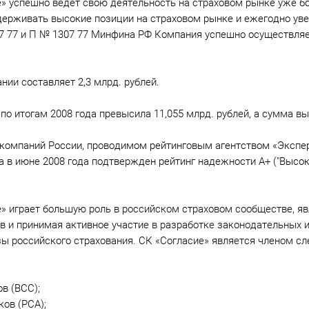
 успешно ведет свою деятельность на страховом рынке уже бол
ерживать высокие позиции на страховом рынке и ежегодно уве
7 77 и П № 1307 77 Минфина РФ Компания успешно осуществляет
ии составляет 2,3 млрд. рублей.
о итогам 2008 года превысила 11,055 млрд. рублей, а сумма вып
компаний России, проводимом рейтинговым агентством «Эксперт
а в июне 2008 года подтвержден рейтинг надежности А+ ("Высо
» играет большую роль в российском страховом сообществе, я
 и принимая активное участие в разработке законодательных и
ы российского страхования. СК «Согласие» является членом с
в (ВСС);
ов (РСА);