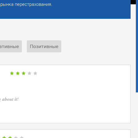
 рынка перестрахования.
ативные
Позитивные
1
 about it!