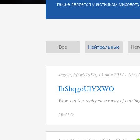
также является участником мирового
Все
Нейтральные
Нег
Jazlyn, hf7w07oKo, 13 июн 2017 в 02:4
IhShqgoUlYXWO
Wow, that's a really clever way of thnkiing
ОСАГО