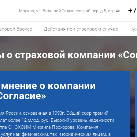
+7
Москва, ул. Большой Толмачевский пер, д.5, стр.4а
аховой брокер
Действия при страховом случае
Ну
 о страховой компании «Со
 мнение о компании
Согласие»
я России, основанная в 1993г. Общий сбор премий
плат более 12 млрд. руб. Высокий уровень надежности
руппе ОНЭКСИМ Михаила Прохорова. Компания
 услуг как физическим, так и юридическим лицам, а