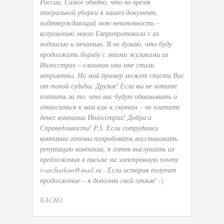
России. Самое обидно, что во время
генеральной уборки я нашел документ,
подтверждающий мою невиновность –
ксерокопию моего Евпропротокола с их
подписью и печатью. Я не думаю, что буду
продолжать борьбу с этими жуликами из
Ингосстрах – слишком они мне стали
неприятны. Но мой пример может спасти Вас
от такой судьбы. Друзья! Если вы не хотите
платить за то, что вас будут обманывать и
относиться к вам как к скотам – не платите
денег компании Ингосстрах! Добра и
Справедливости! P.S. Если сотрудники
компании готовы попробовать восстановить
репутацию компании, я готов выслушать их
предложения в письме на электронную почту
ivanzharlom@mail.ru . Если история получит
продолжение – я дополню свой отзыв! :)
КАСКО